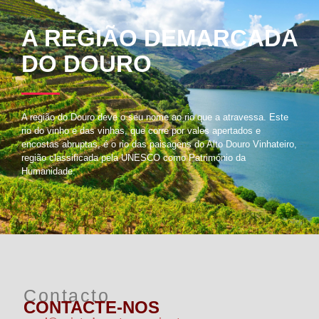
A REGIÃO DEMARCADA
DO DOURO
A região do Douro deve o seu nome ao rio que a atravessa. Este
rio do vinho e das vinhas, que corre por vales apertados e
encostas abruptas, é o rio das paisagens do Alto Douro Vinhateiro,
região classificada pela UNESCO como Património da
Humanidade.
Contacto
CONTACTE-NOS