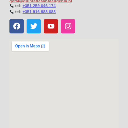
geral@quintadesantaeugenia.pt
t
el:
+351 259 646 174
t
el:
+351 916 888 688