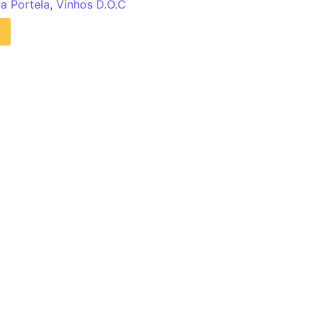
a Portela
,
Vinhos D.O.C