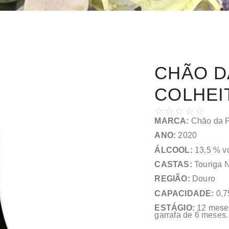
CHÃO D
COLHEIT
☆
☆
☆
☆
☆
MARCA:
Chão da Po
ANO:
2020
ÁLCOOL:
13,5 % vo
CASTAS:
Touriga N
REGIÃO:
Douro
CAPACIDADE:
0,7
ESTÁGIO:
12 meses
garrafa de 6 meses.