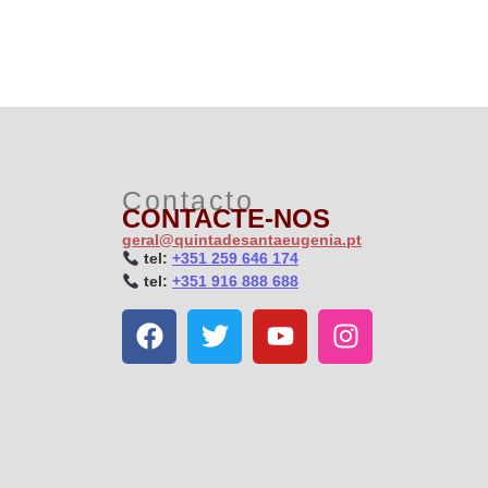
Contacto
CONTACTE-NOS
geral@quintadesantaeugenia.pt
t
el:
+351 259 646 174
t
el:
+351 916 888 688