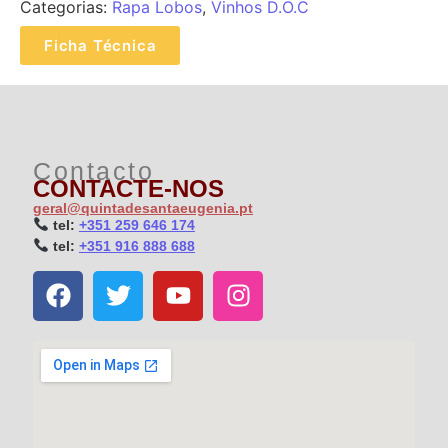
Categorias:
Rapa Lobos
,
Vinhos D.O.C
Ficha Técnica
Contacto
CONTACTE-NOS
geral@quintadesantaeugenia.pt
t
el:
+351 259 646 174
t
el:
+351 916 888 688