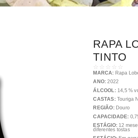
RAPA L
TINTO
☆
☆
☆
☆
☆
MARCA:
Rapa Lobo
ANO:
2022
ÁLCOOL:
14,5 % vo
CASTAS:
Touriga N
REGIÃO:
Douro
CAPACIDADE:
0,7
ESTÁGIO:
12 meses
diferentes tostas