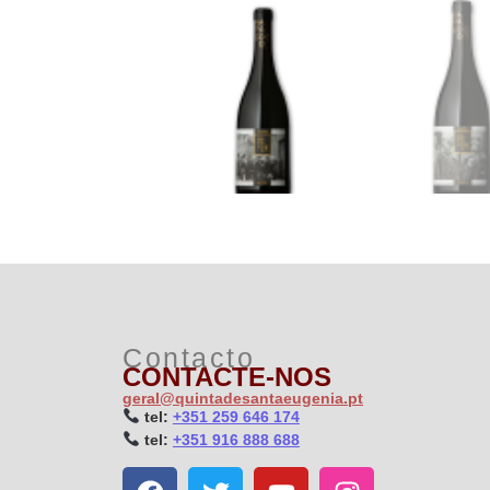
Contacto
CONTACTE-NOS
geral@quintadesantaeugenia.pt
t
el:
+351 259 646 174
t
el:
+351 916 888 688