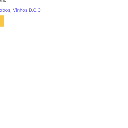
fa.
Lobos
,
Vinhos D.O.C