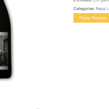
ESTÁGIO:
Em garra
Categorias:
Rapa 
Ficha Técnica